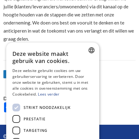
jullie (klanten/leveranciers/omwonenden) via dit kanaal op de
hoogte houden van de stappen die we zetten met onze
onderneming. We doen ons best om vooruit te denken en te
anticiperen in wat de toekomst van ons verlangt en dit willen we
graag delen.
Deze website maakt
gebruik van cookies.
DUTCH
Deze website gebruikt cookies om uw
Terug naar nieuwsoverzicht
gebruikerservaring te verbeteren. Door
ENGLISH
onze website te gebruiken, stemt u in met
alle cookies in overeenstemming met ons
Cookiebeleid.
Lees verder
Deel dit nieuwsbericht
Share
Facebook
Twitter
Pinterest
WhatsApp
STRIKT NOODZAKELIJK
PRESTATIE
TARGETING
Braet - De Vos NV