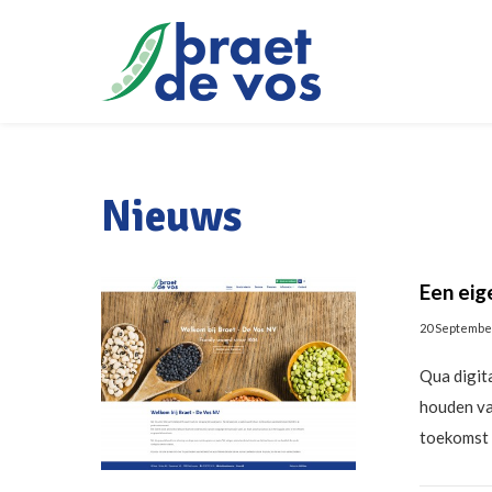
Nieuws
Een eig
20 Septembe
Qua digita
houden va
toekomst 